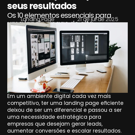
seus resultados
Os 10 elementos essenciais para 
Landing Page
21 de jul. de 2025
uma landing page de alta 
conversão: proposta de valor, prova 
social, CTA, SEO e performance. 
Aplique agora.
Em um ambiente digital cada vez mais 
competitivo, ter uma landing page eficiente 
deixou de ser um diferencial e passou a ser 
uma necessidade estratégica para 
empresas que desejam gerar leads, 
aumentar conversões e escalar resultados. 