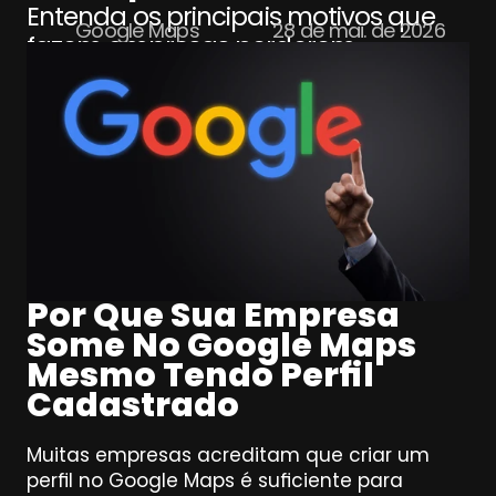
Entenda os principais motivos que 
Google Maps
28 de mai. de 2026
fazem empresas perderem 
visibilidade no Google Maps mesmo 
com perfil ativo e veja o que pode 
impactar seu posicionamento local.
Por Que Sua Empresa 
Some No Google Maps 
Mesmo Tendo Perfil 
Cadastrado
Muitas empresas acreditam que criar um 
perfil no Google Maps é suficiente para 