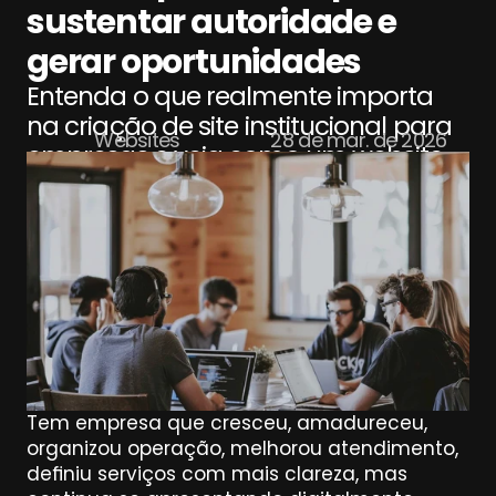
sustentar autoridade e 
gerar oportunidades
Entenda o que realmente importa 
na criação de site institucional para 
Websites
28 de mar. de 2026
empresas e veja como um website 
bem estruturado fortalece 
autoridade, presença digital e 
geração de oportunidades.
Tem empresa que cresceu, amadureceu, 
organizou operação, melhorou atendimento, 
definiu serviços com mais clareza, mas 