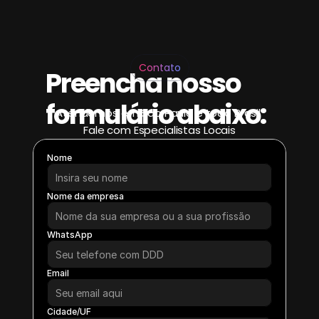
Contato
Preencha nosso
formulário abaixo:
Atendemos em São Paulo e todo Brasil 
Fale com Especialistas Locais
Nome
Nome da empresa
WhatsApp
Email
Cidade/UF