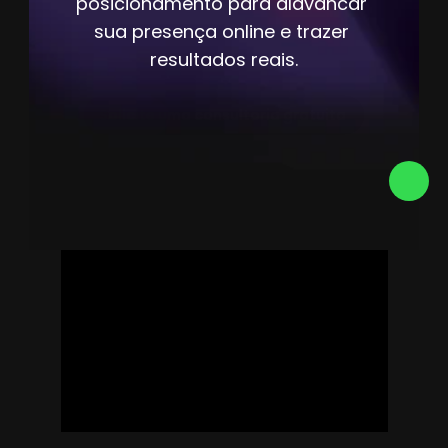
posicionamento para alavancar 
sua presença online e trazer 
resultados reais.
Solicite uma consultoria gratuita 