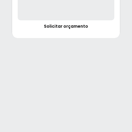
Solicitar orçamento
Dúvidas
Perguntas
Frequentes
po leva para minha landing page ficar pronta?