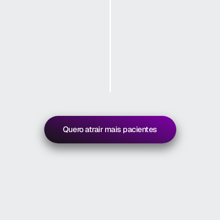
5
Entrega do 
material 
Todo processo é 
realizado em 21 dias, 
oferecendo 
agilidade, qualidade 
e precisão.
Quero atrair mais pacientes
Vamos lá!
Diferenciais
Por
que
clínicas
nos
escolhem?