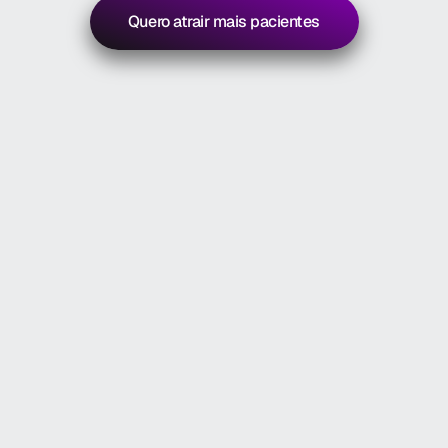
Quero atrair mais pacientes
Vamos lá!
Resultados
Quem
já
confiou,
hoje
colhe
resultados!