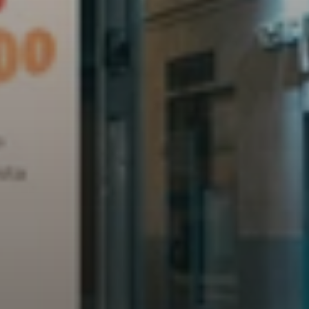
Burger
King
&
Popeyes